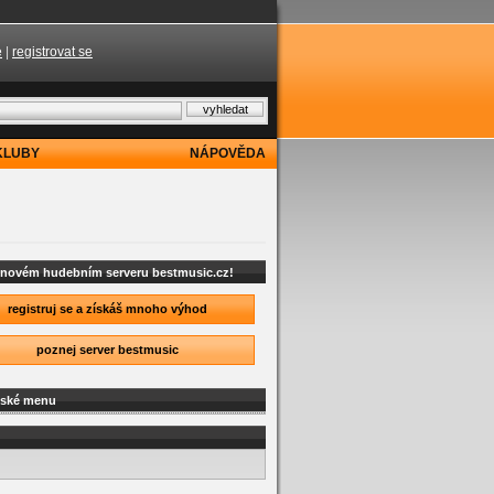
e
|
registrovat se
KLUBY
NÁPOVĚDA
a novém hudebním serveru bestmusic.cz!
registruj se a získáš mnoho výhod
poznej server bestmusic
lské menu