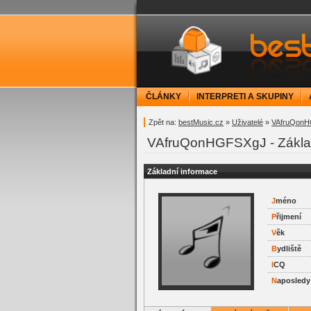
bestMusic.cz - Have 
ČLÁNKY
INTERPRETI A SKUPINY
Zpět na:
bestMusic.cz
»
Uživatelé
»
VAfruQon
VAfruQonHGFSXgJ - Základ
Základní informace
J
méno
P
řijmení
V
ěk
B
ydliště
I
CQ
N
aposledy