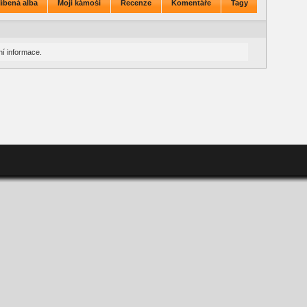
íbená alba
Moji kámoši
Recenze
Komentáře
Tagy
í informace.