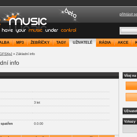
přihlásit s
your music under control
ALBA
MP3
ŽEBŘÍČKY
TAGY
UŽIVATELÉ
RÁDIA
AKCE
HGFSXgJ
» Základní info
ní info
Vítej n
3 let
Uživate
Vzkazy
 spatřen
0.0.00