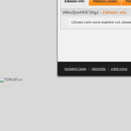
Základní info
Oblíbení umělci
Obl
VAfruQonHGFSXgJ -
Základní info
Uživatel zatím nemá doplněné své základn
kontaktní údaje
|
nápověda
|
volná místa