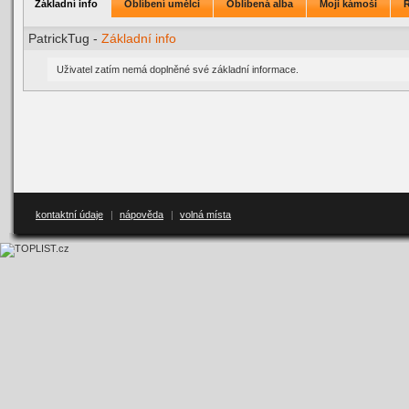
Základní info
Oblíbení umělci
Oblíbená alba
Moji kámoši
PatrickTug -
Základní info
Uživatel zatím nemá doplněné své základní informace.
kontaktní údaje
|
nápověda
|
volná místa