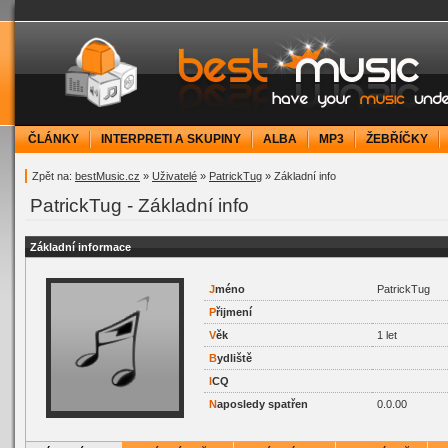
bestMusic.cz - Have your music under contr
ČLÁNKY
INTERPRETI A SKUPINY
ALBA
MP3
ŽEBŘÍČKY
Zpět na:
bestMusic.cz
»
Uživatelé
»
PatrickTug
» Základní info
PatrickTug - Základní info
Základní informace
J
méno
PatrickTug
P
řijmení
V
ěk
1 let
B
ydliště
I
CQ
N
aposledy spatřen
0.0.00