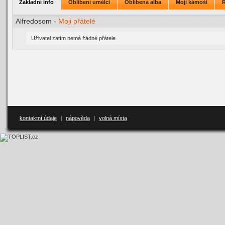
Základní info
Oblíbení umělci
Oblíbená alba
Moji kámoši
Alfredosom -
Moji přátelé
Uživatel zatím nemá žádné přátele.
kontaktní údaje
|
nápověda
|
volná místa