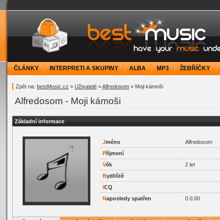
bestMusic.cz - Have your music under contr
ČLÁNKY
INTERPRETI A SKUPINY
ALBA
MP3
ŽEBŘÍČKY
Zpět na:
bestMusic.cz
»
Uživatelé
»
Alfredosom
» Moji kámoši
Alfredosom - Moji kámoši
Základní informace
J
méno
Alfredosom
P
řijmení
V
ěk
2 let
B
ydliště
I
CQ
N
aposledy spatřen
0.0.00