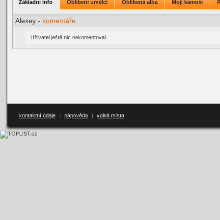
Základní info
Oblíbení umělci
Oblíbená alba
Moji kámoši
Alexey -
komentáře
Uživatel ještě nic nekomentoval.
kontaktní údaje
|
nápověda
|
volná místa