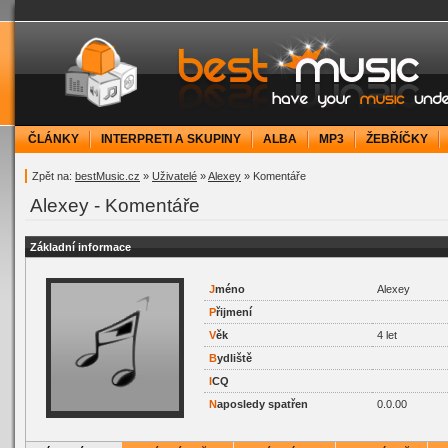
bestMusic.cz - Have your music under contr
ČLÁNKY
INTERPRETI A SKUPINY
ALBA
MP3
ŽEBŘÍČKY
Zpět na:
bestMusic.cz
»
Uživatelé
»
Alexey
» Komentáře
Alexey - Komentáře
Základní informace
J
méno
Alexey
P
řijmení
V
ěk
4 let
B
ydliště
I
CQ
N
aposledy spatřen
0.0.00