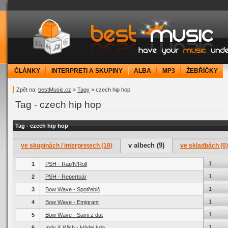
bestMusic.cz - Have your music under contr
ČLÁNKY
INTERPRETI A SKUPINY
ALBA
MP3
ŽEBŘÍČKY
Zpět na:
bestMusic.cz
»
Tagy
» czech hip hop
Tag - czech hip hop
Tag - czech hip hop
v albech (9)
ve skupinách / interpretech (10)
ve skladbách (0)
1
1
PSH - Rap'N'Roll
1
2
PSH - Repertoár
1
3
Bow Wave - Spotřebič
1
4
Bow Wave - Emigrant
1
5
Bow Wave - Sami z dat
1
6
Indy & Wich - Hádej kdo