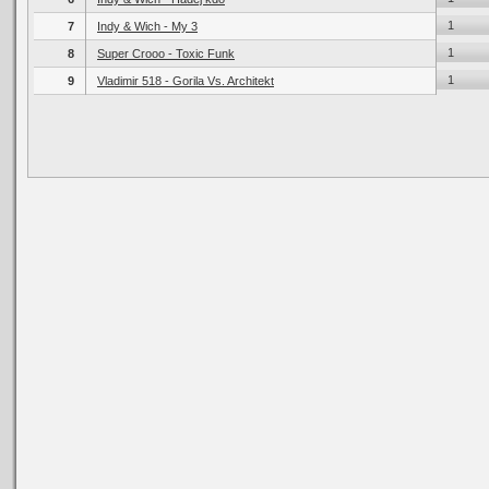
1
7
Indy & Wich - My 3
1
8
Super Crooo - Toxic Funk
1
9
Vladimir 518 - Gorila Vs. Architekt