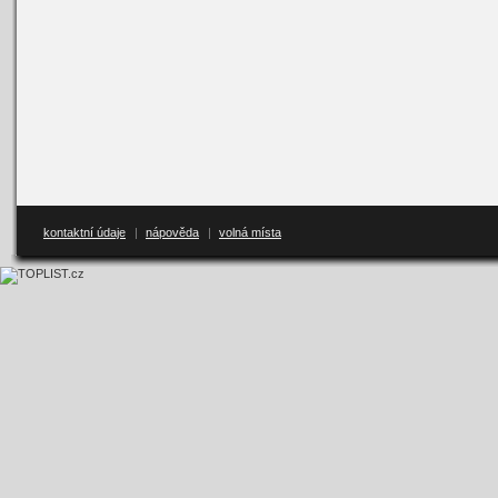
kontaktní údaje
|
nápověda
|
volná místa