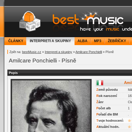
bestMusic.cz - Have your music under contr
ČLÁNKY
INTERPRETI A SKUPINY
ALBA
MP3
ŽEBŘÍČKY
Zpět na:
bestMusic.cz
»
Interpreti a skupiny
»
Amilcare Ponchielli
» Písně
Amilcare Ponchielli - Písně
Popis
Ami
Z
emě původu
Itá
R
ok narození
18
Ž
ánr
Cl
P
očet alb
1
P
ořadí dle BM
.
Tvoje hodnocení:
Aktuální hodn.