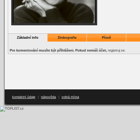
Základní info
Diskografie
Písně
Pro komentování musíte být příhlášeni. Pokud nemáš účet,
registruj se
.
kontaktní údaje
|
nápověda
|
volná místa