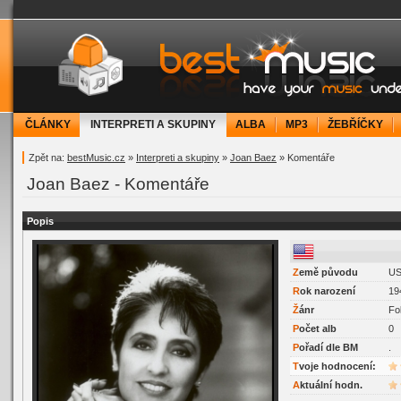
bestMusic.cz - Have your music under contr
ČLÁNKY
INTERPRETI A SKUPINY
ALBA
MP3
ŽEBŘÍČKY
Zpět na:
bestMusic.cz
»
Interpreti a skupiny
»
Joan Baez
» Komentáře
Joan Baez - Komentáře
Popis
Z
emě původu
U
R
ok narození
19
Ž
ánr
Fo
P
očet alb
0
P
ořadí dle BM
.
Tvoje hodnocení:
Aktuální hodn.