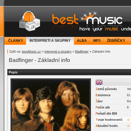
bestMusic.cz - Have your music under contr
ČLÁNKY
INTERPRETI A SKUPINY
ALBA
MP3
ŽEBŘÍČKY
Zpět na:
bestMusic.cz
»
Interpreti a skupiny
»
Badfinger
» Základní info
Badfinger - Základní info
Popis
Z
emě původu
Vel
E
xistence
61 
Ž
ánr
Ro
P
očet alb
8
P
ořadí dle BM
.
Tvoje hodnocení:
Aktuální hodn.