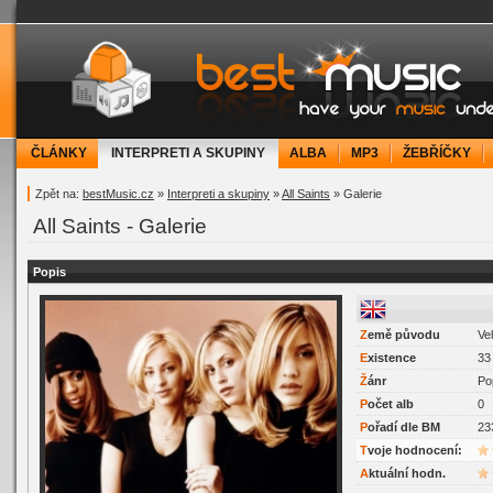
bestMusic.cz - Have your music under contr
ČLÁNKY
INTERPRETI A SKUPINY
ALBA
MP3
ŽEBŘÍČKY
Zpět na:
bestMusic.cz
»
Interpreti a skupiny
»
All Saints
» Galerie
All Saints - Galerie
Popis
Z
emě původu
Vel
E
xistence
33 
Ž
ánr
Po
P
očet alb
0
P
ořadí dle BM
23
Tvoje hodnocení:
Aktuální hodn.