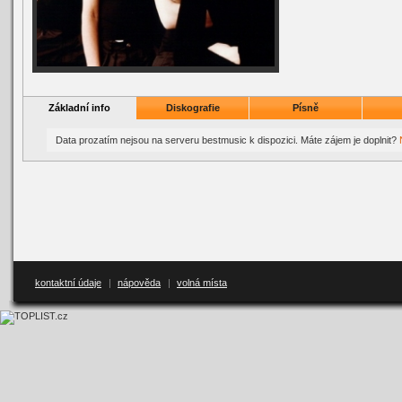
Základní info
Diskografie
Písně
Data prozatím nejsou na serveru bestmusic k dispozici. Máte zájem je doplnit?
kontaktní údaje
|
nápověda
|
volná místa