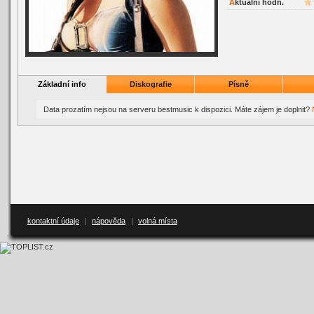
Aktuální hodn.
Základní info
Diskografie
Písně
Data prozatím nejsou na serveru bestmusic k dispozici. Máte zájem je doplnit?
kontaktní údaje
|
nápověda
|
volná místa