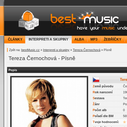
bestMusic.cz - Have your music under contr
ČLÁNKY
INTERPRETI A SKUPINY
ALBA
MP3
ŽEBŘÍČKY
Zpět na:
bestMusic.cz
»
Interpreti a skupiny
»
Tereza Černochová
» Písně
Tereza Černochová - Písně
Popis
Te
Z
emě původu
Če
R
ok narození
19
S
estava
Te
Ž
ánr
Po
P
očet alb
0
P
ořadí dle BM
56
Tvoje hodnocení: