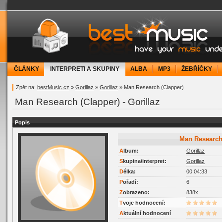
bestMusic.cz - Have your music under contr
ČLÁNKY
INTERPRETI A SKUPINY
ALBA
MP3
ŽEBŘÍČKY
Zpět na:
bestMusic.cz
»
Gorillaz
»
Gorillaz
» Man Research (Clapper)
Man Research (Clapper) - Gorillaz
Popis
Man Research
Album:
Gorillaz
Skupina/interpret:
Gorillaz
Délka:
00:04:33
Pořadí:
6
Zobrazeno:
838x
Tvoje hodnocení:
Aktuální hodnocení