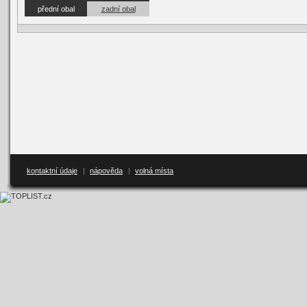
přední obal
zadní obal
kontaktní údaje
|
nápověda
|
volná místa