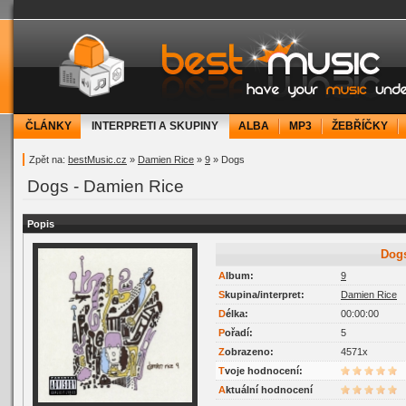
bestMusic.cz - Have your music under contr
ČLÁNKY
INTERPRETI A SKUPINY
ALBA
MP3
ŽEBŘÍČKY
Zpět na:
bestMusic.cz
»
Damien Rice
»
9
» Dogs
Dogs - Damien Rice
Popis
Dog
Album:
9
Skupina/interpret:
Damien Rice
Délka:
00:00:00
Pořadí:
5
Zobrazeno:
4571x
Tvoje hodnocení:
Aktuální hodnocení