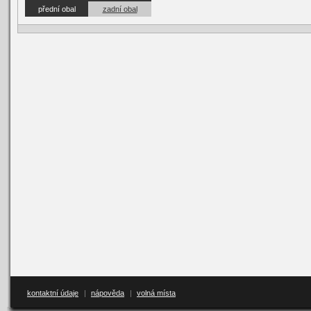
přední obal
zadní obal
kontaktní údaje
|
nápověda
|
volná místa