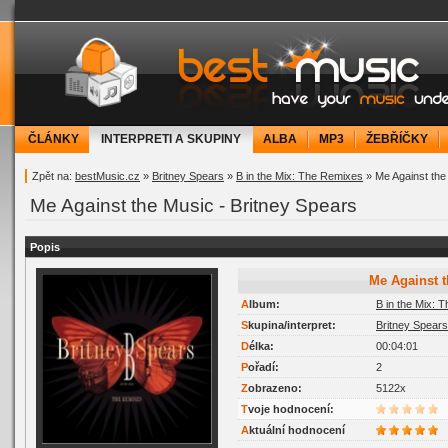
bestMusic.cz - Have your music under contr
ČLÁNKY
INTERPRETI A SKUPINY
ALBA
MP3
ŽEBŘÍČKY
Zpět na:
bestMusic.cz
»
Britney Spears
»
B in the Mix: The Remixes
» Me Against the
Me Against the Music - Britney Spears
Popis
Me Against 
Album:
B in the Mix: 
Skupina/interpret:
Britney Spears
Délka:
00:04:01
Pořadí:
2
Zobrazeno:
5122x
Tvoje hodnocení:
Aktuální hodnocení