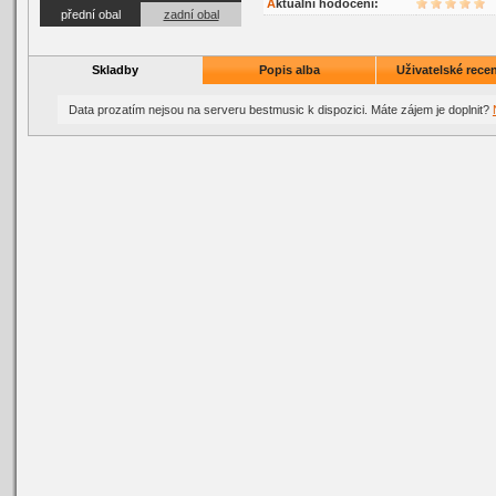
Aktuální hodocení:
přední obal
zadní obal
Skladby
Popis alba
Uživatelské recen
Data prozatím nejsou na serveru bestmusic k dispozici. Máte zájem je doplnit?