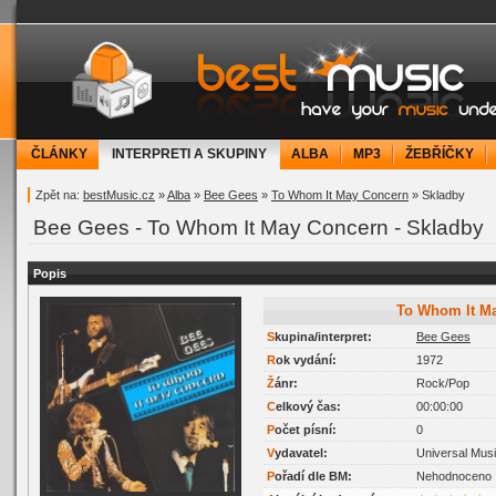
bestMusic.cz - Have your music under contr
ČLÁNKY
INTERPRETI A SKUPINY
ALBA
MP3
ŽEBŘÍČKY
Zpět na:
bestMusic.cz
»
Alba
»
Bee Gees
»
To Whom It May Concern
» Skladby
Bee Gees - To Whom It May Concern - Skladby
Popis
To Whom It M
Skupina/interpret:
Bee Gees
Rok vydání:
1972
Žánr:
Rock/Pop
Celkový čas:
00:00:00
Počet písní:
0
Vydavatel:
Universal Mus
Pořadí dle BM:
Nehodnoceno