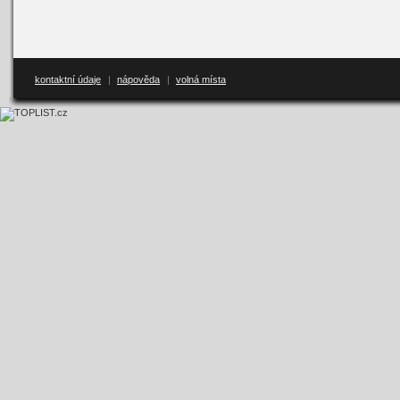
kontaktní údaje
|
nápověda
|
volná místa