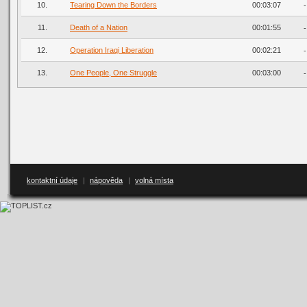
10.
Tearing Down the Borders
00:03:07
-
11.
Death of a Nation
00:01:55
-
12.
Operation Iraqi Liberation
00:02:21
-
13.
One People, One Struggle
00:03:00
-
kontaktní údaje
|
nápověda
|
volná místa