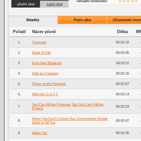
Aktuální hodocení:
přední obal
zadní obal
Skladby
Popis alba
Uživatelské recen
Pořadí
Název písně
Délka
M
1.
Turncoat
00:02:10
-
2.
Rank-N-File
00:03:46
-
3.
Post-War Breakout
00:03:11
-
4.
Sold as Freedom
00:02:16
-
5.
Power to the Peaceful
00:02:57
-
6.
Mind the G.A.T.T.
00:03:14
-
You Can Kill the Protester, But You Can't Kill the
7.
00:02:33
-
Protest
When You Don't Control Your Government People
8.
00:02:47
-
Want to Kill You
9.
Wake Up!
00:02:35
-