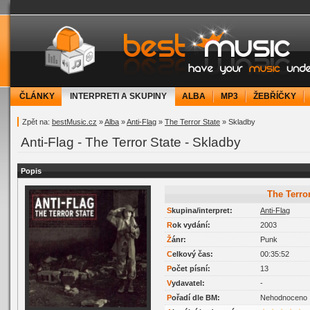
bestMusic.cz - Have your music under contr
ČLÁNKY
INTERPRETI A SKUPINY
ALBA
MP3
ŽEBŘÍČKY
Zpět na:
bestMusic.cz
»
Alba
»
Anti-Flag
»
The Terror State
» Skladby
Anti-Flag - The Terror State - Skladby
Popis
The Terro
Skupina/interpret:
Anti-Flag
Rok vydání:
2003
Žánr:
Punk
Celkový čas:
00:35:52
Počet písní:
13
Vydavatel:
-
Pořadí dle BM:
Nehodnoceno