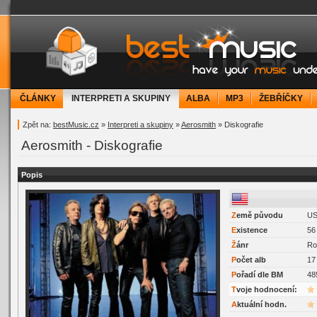
bestMusic.cz - Have your music under contr
ČLÁNKY
INTERPRETI A SKUPINY
ALBA
MP3
ŽEBŘÍČKY
Zpět na:
bestMusic.cz
»
Interpreti a skupiny
»
Aerosmith
» Diskografie
Aerosmith - Diskografie
Popis
Z
emě původu
U
E
xistence
56 
Ž
ánr
Ro
P
očet alb
17
P
ořadí dle BM
48
Tvoje hodnocení:
Aktuální hodn.