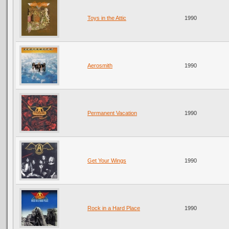
Toys in the Attic
1990
Aerosmith
1990
Permanent Vacation
1990
Get Your Wings
1990
Rock in a Hard Place
1990