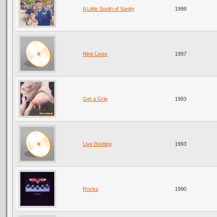
A Little South of Sanity
1998
Nine Lives
1997
Get a Grip
1993
Live Bootleg
1993
Rocks
1990