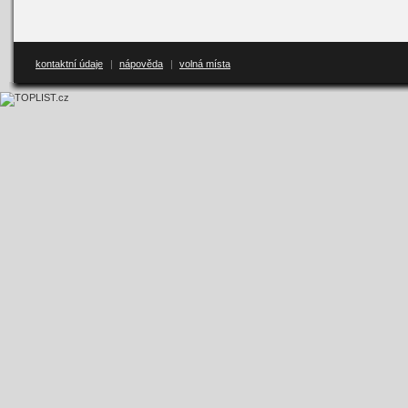
kontaktní údaje
|
nápověda
|
volná místa