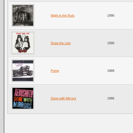
Night in the Ruts
1990
Draw the Line
1990
Pump
1989
Done with Mirrors
1986