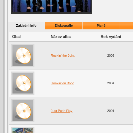
Základní info
Diskografie
Písně
Obal
Název alba
Rok vydání
Rockin' the Joint
2005
Honkin' on Bobo
2004
Just Push Play
2001