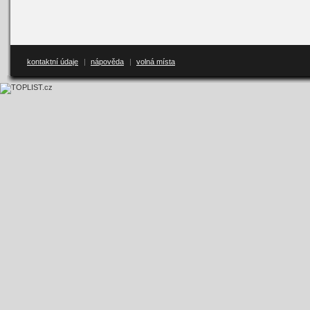
kontaktní údaje
|
nápověda
|
volná místa