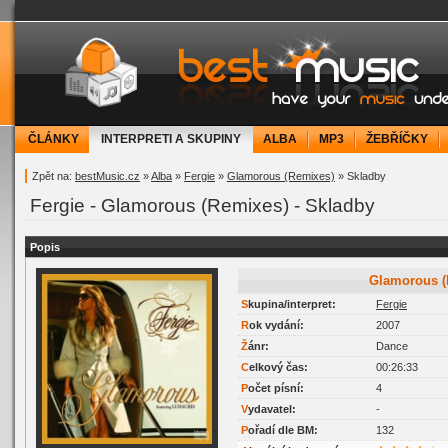
bestMusic.cz - Have your music under contr
ČLÁNKY
INTERPRETI A SKUPINY
ALBA
MP3
ŽEBŘÍČKY
Zpět na:
bestMusic.cz
»
Alba
»
Fergie
»
Glamorous (Remixes)
» Skladby
Fergie - Glamorous (Remixes) - Skladby
Popis
Glamorous 
Skupina/interpret:
Fergie
Rok vydání:
2007
Žánr:
Dance
Celkový čas:
00:26:33
Počet písní:
4
Vydavatel:
-
Pořadí dle BM:
132