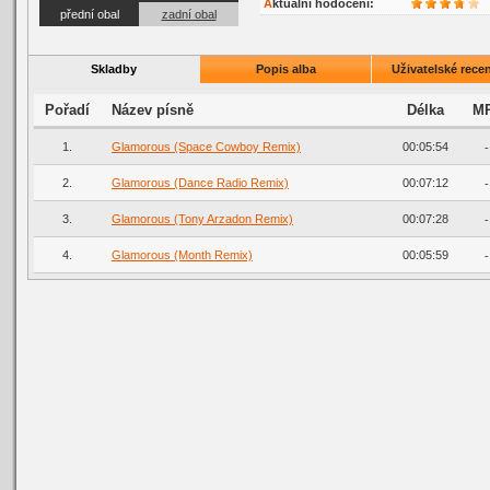
Aktuální hodocení:
přední obal
zadní obal
Skladby
Popis alba
Uživatelské recen
Pořadí
Název písně
Délka
M
1.
Glamorous (Space Cowboy Remix)
00:05:54
-
2.
Glamorous (Dance Radio Remix)
00:07:12
-
3.
Glamorous (Tony Arzadon Remix)
00:07:28
-
4.
Glamorous (Month Remix)
00:05:59
-