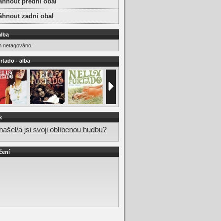
áhnout přední obal
áhnout zadní obal
alba
m netagováno.
rtado - alba
k
ašel/a jsi svoji oblíbenou hudbu?
čení