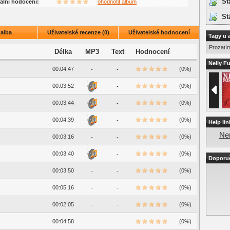
St
uální hodocení:
ohodnotit album
St
 alba
Uživatelské recenze (0)
Uživatelské hodnocení
Tagy u 
Prozatí
Délka
MP3
Text
Hodnocení
Nelly Fu
00:04:47
(0%)
-
-
00:03:52
(0%)
-
00:03:44
(0%)
-
00:04:39
(0%)
-
Help lin
Nen
00:03:16
(0%)
-
-
00:03:40
(0%)
-
Doporu
00:03:50
(0%)
-
-
00:05:16
(0%)
-
-
00:02:05
(0%)
-
-
00:04:58
(0%)
-
-