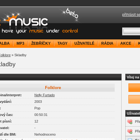
přihlásit s
your music under control
ALBA
MP3
ŽEBŘÍČKY
TAGY
UŽIVATELÉ
RÁDIA
AKCE
olklore
» Skladby
kladby
Vítej n
Folklore
pina/interpret:
Nelly Furtado
 vydání:
2003
:
Pop
Uživate
kový čas:
00:50:31
et písní:
12
Při
avatel:
-
Při
adí dle BM:
Nehodnoceno