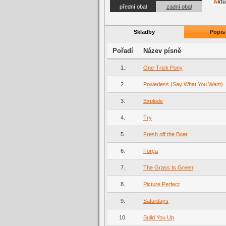
Akt
přední obal
zadní obal
Skladby
Popis
Pořadí
Název písně
1.
One-Trick Pony
2.
Powerless (Say What You Want)
3.
Explode
4.
Try
5.
Fresh off the Boat
6.
Força
7.
The Grass Is Green
8.
Picture Perfect
9.
Saturdays
10.
Build You Up