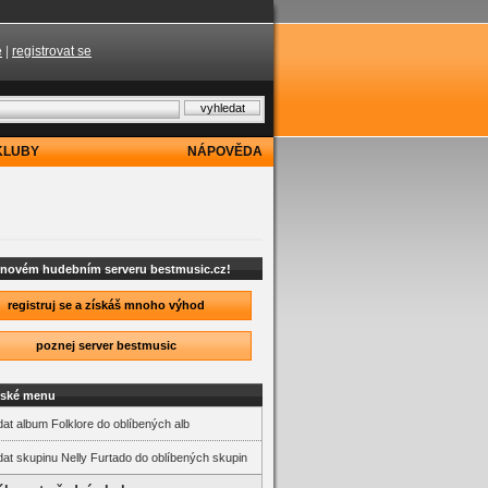
e
|
registrovat se
KLUBY
NÁPOVĚDA
a novém hudebním serveru bestmusic.cz!
registruj se a získáš mnoho výhod
poznej server bestmusic
lské menu
dat album Folklore do oblíbených alb
dat skupinu Nelly Furtado do oblíbených skupin