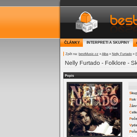
bestMusic.cz - Have 
ČLÁNKY
INTERPRETI A SKUPINY
Zpět na:
bestMusic.cz
»
Alba
»
Nelly Furtado
»
F
Nelly Furtado - Folklore - S
Popis
Sku
Rok
Žánr
Cel
Poč
Vyd
Poř