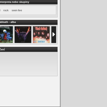
interpreta nebo skupiny
l
rock
seen live
abbath - alba
čení