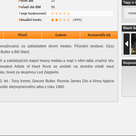
P
očet alb
20
Tagy u 
P
ořadí dle BM
99.
meta
Tvoje hodnocení:
Aktuální hodn.
(44%)
Black S
Písně
Galerie
Komentáře (0)
považovaná za zakladatele doom metalu. Původní sestava: Ozzy
utler a Bill Ward.
 a zakládajících kapel heavy metalu a mají v něm stále značný vliv.
Doporu
eatest Artists of Hard Rock se umístili na druhém místě mezi
alu, hned za skupinou Led Zeppelin.
0. let - Tony Iommi, Geezer Butler, Ronnie James Dio a Vinny Appice
podle stejnojmenného alba z roku 1980.