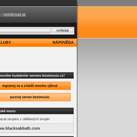
e
|
registrovat se
KLUBY
NÁPOVĚDA
a novém hudebním serveru bestmusic.cz!
registruj se a získáš mnoho výhod
poznej server bestmusic
lské menu
zat skupinu z oblíbených skupin
w.blacksabbath.com