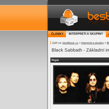
bestMusic.cz - Have 
ČLÁNKY
INTERPRETI A SKUPINY
Zpět na:
bestMusic.cz
»
Interpreti a skupiny
»
B
Black Sabbath - Základní in
Popis