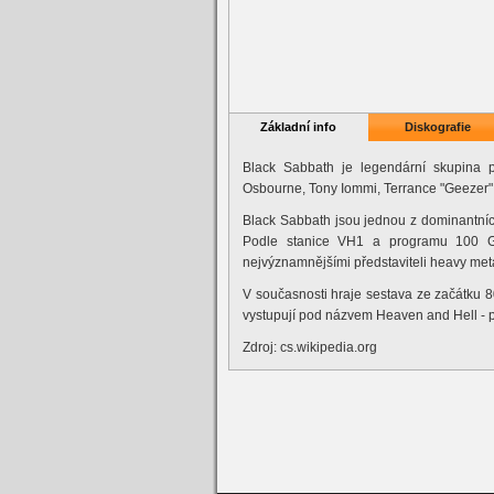
Základní info
Diskografie
Black Sabbath je legendární skupina 
Osbourne, Tony Iommi, Terrance "Geezer" B
Black Sabbath jsou jednou z dominantních
Podle stanice VH1 a programu 100 Gr
nejvýznamnějšími představiteli heavy met
V současnosti hraje sestava ze začátku 8
vystupují pod názvem Heaven and Hell - 
Zdroj: cs.wikipedia.org