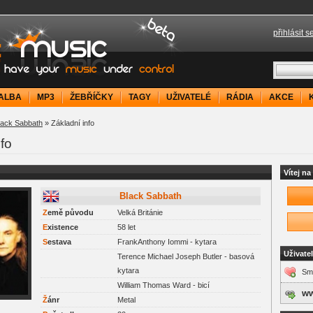
přihlásit s
your music under control
ALBA
MP3
ŽEBŘÍČKY
TAGY
UŽIVATELÉ
RÁDIA
AKCE
lack Sabbath
» Základní info
fo
Vítej n
Black Sabbath
Z
emě původu
Velká Británie
E
xistence
58 let
S
estava
FrankAnthony Iommi - kytara
Uživate
Terence Michael Joseph Butler - basová
kytara
Sma
William Thomas Ward - bicí
ww
Ž
ánr
Metal