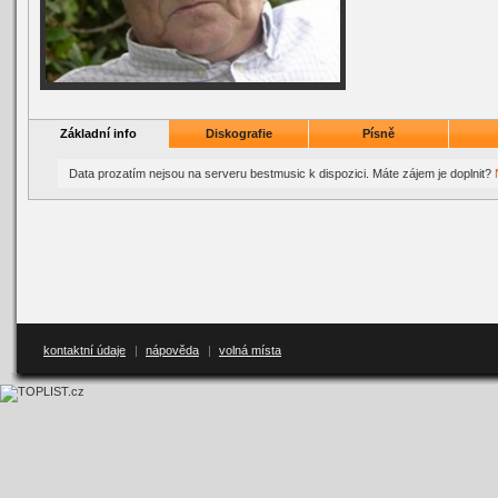
Základní info
Diskografie
Písně
Data prozatím nejsou na serveru bestmusic k dispozici. Máte zájem je doplnit?
kontaktní údaje
|
nápověda
|
volná místa