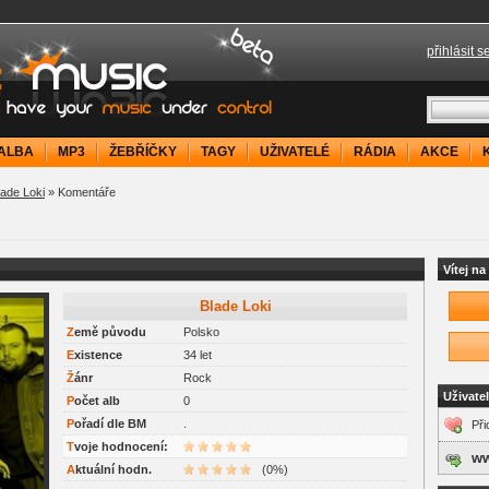
přihlásit s
your music under control
ALBA
MP3
ŽEBŘÍČKY
TAGY
UŽIVATELÉ
RÁDIA
AKCE
lade Loki
» Komentáře
Vítej n
Blade Loki
Z
emě původu
Polsko
E
xistence
34 let
Ž
ánr
Rock
Uživate
P
očet alb
0
P
ořadí dle BM
.
Při
Tvoje hodnocení:
ww
Aktuální hodn.
(0%)