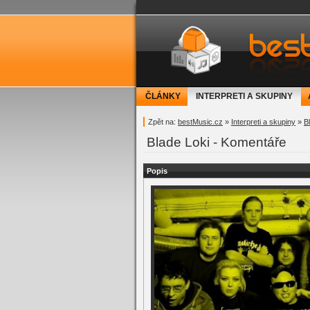
bestMusic.cz - Have 
ČLÁNKY
INTERPRETI A SKUPINY
Zpět na:
bestMusic.cz
»
Interpreti a skupiny
»
B
Blade Loki - Komentáře
Popis