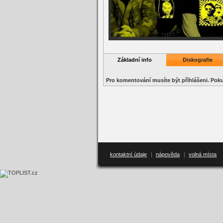
Základní info
Diskografie
Pro komentování musíte být příhlášeni. Po
kontaktní údaje
|
nápověda
|
volná místa