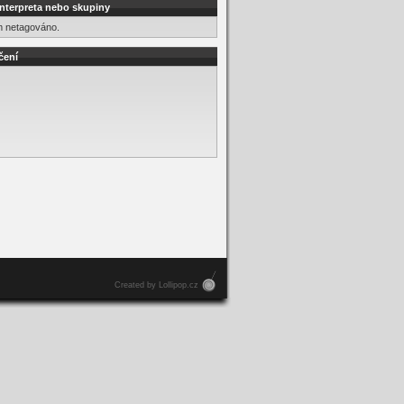
interpreta nebo skupiny
m netagováno.
čení
Created by Lollipop.cz