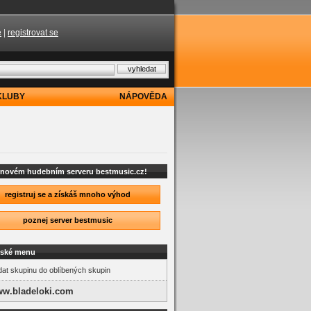
e
|
registrovat se
KLUBY
NÁPOVĚDA
a novém hudebním serveru bestmusic.cz!
registruj se a získáš mnoho výhod
poznej server bestmusic
lské menu
dat skupinu do oblíbených skupin
w.bladeloki.com