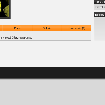
Tagy u 
Prozatí
Doporu
Písně
Galerie
Komentáře (0)
kud nemáš účet,
registruj se
.