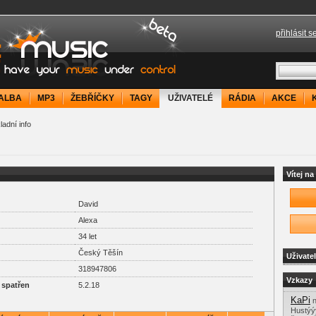
přihlásit s
your music under control
ALBA
MP3
ŽEBŘÍČKY
TAGY
UŽIVATELÉ
RÁDIA
AKCE
adní info
Vítej n
David
Alexa
34 let
Český Těšín
Uživate
318947806
Vzkazy
 spatřen
5.2.18
KaPi
n
Hustýýý