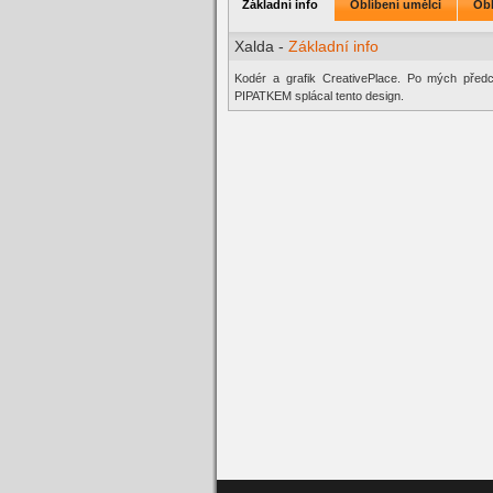
Základní info
Oblíbení umělci
Obl
Xalda -
Základní info
Kodér a grafik CreativePlace. Po mých před
PIPATKEM splácal tento design.