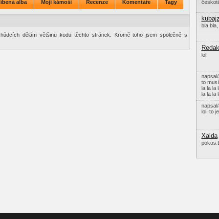
íbená alba
Moji kámoši
Recenze
Komentáře
Tagy
českotě
kubaj
bla bla
chůdcích dělám většinu kodu těchto stránek. Kromě toho jsem společně s
Redak
lol
napsal/
to musí
la la la 
la la la 
napsal/
lol, to 
Xalda
pokus: