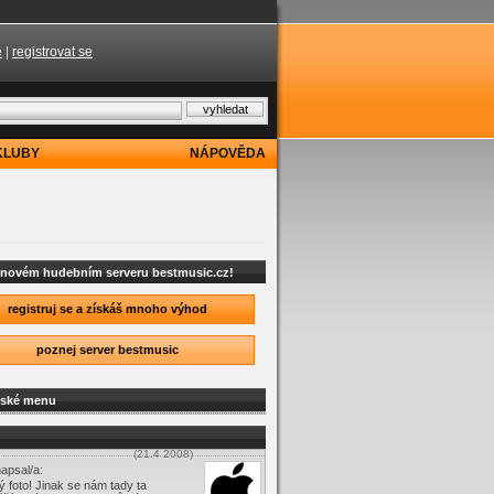
e
|
registrovat se
KLUBY
NÁPOVĚDA
a novém hudebním serveru bestmusic.cz!
registruj se a získáš mnoho výhod
poznej server bestmusic
lské menu
(21.4 2008)
apsal/a:
 foto! Jinak se nám tady ta