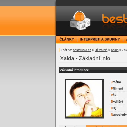
bestMusic.cz - Have 
ČLÁNKY
INTERPRETI A SKUPINY
Zpět na:
bestMusic.cz
»
Uživatelé
»
Xalda
» Zákl
Xalda - Základní info
Základní informace
J
méno
P
řijmení
V
ěk
B
ydliště
I
CQ
N
aposledy