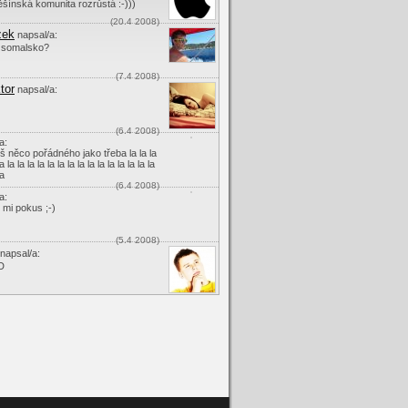
šínská komunita rozrůstá :-)))
(20.4 2008)
zek
napsal/a:
, somalsko?
(7.4 2008)
tor
napsal/a:
(6.4 2008)
a:
š něco pořádného jako třeba la la la
la la la la la la la la la la la la la la la la
la
(6.4 2008)
a:
je mi pokus ;-)
(5.4 2008)
napsal/a:
D