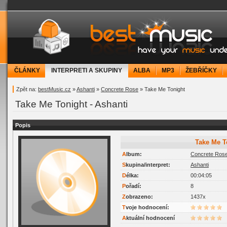
bestMusic.cz - Have your music under contr
ČLÁNKY
INTERPRETI A SKUPINY
ALBA
MP3
ŽEBŘÍČKY
Zpět na:
bestMusic.cz
»
Ashanti
»
Concrete Rose
» Take Me Tonight
Take Me Tonight - Ashanti
Popis
Take Me 
Album:
Concrete Ros
Skupina/interpret:
Ashanti
Délka:
00:04:05
Pořadí:
8
Zobrazeno:
1437x
Tvoje hodnocení:
Aktuální hodnocení