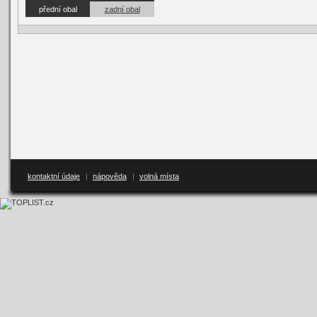
přední obal
zadní obal
kontaktní údaje
|
nápověda
|
volná místa