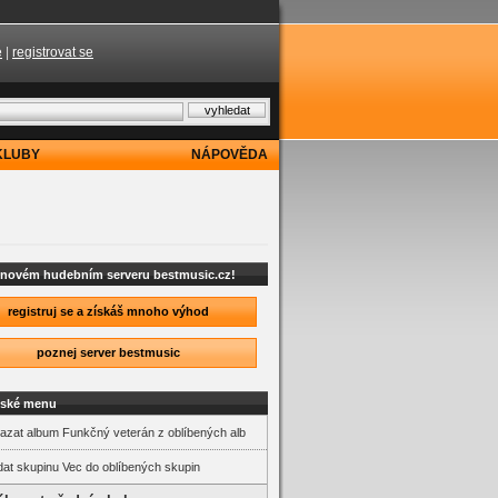
e
|
registrovat se
KLUBY
NÁPOVĚDA
a novém hudebním serveru bestmusic.cz!
registruj se a získáš mnoho výhod
poznej server bestmusic
lské menu
zat album Funkčný veterán z oblíbených alb
dat skupinu Vec do oblíbených skupin