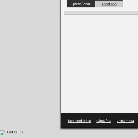
přední obal
zadní obal
kontaktní údaje
|
nápověda
|
volná místa