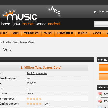
přihlásit s
your music under control
ALBA
MP3
ŽEBŘÍČKY
TAGY
UŽIVATELÉ
RÁDIA
AKCE
» 1. Milion (feat. James Cole)
 - Vec
Vítej n
1. Milion (feat. James Cole)
um:
Funkčný veterán
pina/interpret:
Vec
a:
00:03:52
Uživate
dí:
13
razeno:
1100x
Sma
je hodnocení:
Při
uální hodnocení
(0%)