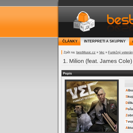
bestMusic.cz - Have 
ČLÁNKY
INTERPRETI A SKUPINY
Zpět na:
bestMusic.cz
»
Vec
»
Funkčný veterán
1. Milion (feat. James Cole)
Popis
Alb
Sku
Délk
Pořa
Zob
Tvo
Akt