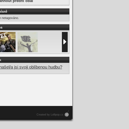
áhnout přední obal
písně
m netagováno.
ba
k
ašel/a jsi svoji oblíbenou hudbu?
Created by Lollipop.cz