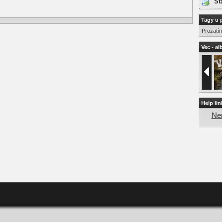
St
Tagy u 
Prozatí
Vec - al
Help lin
Nen