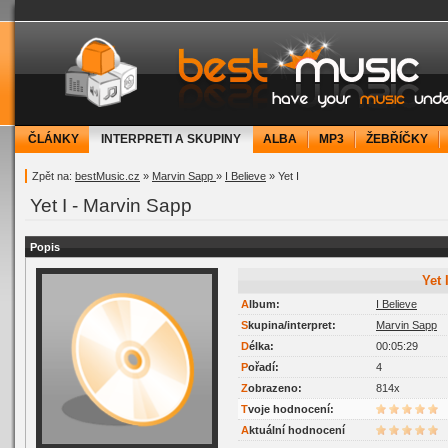
bestMusic.cz - Have your music under contr
ČLÁNKY
INTERPRETI A SKUPINY
ALBA
MP3
ŽEBŘÍČKY
Zpět na:
bestMusic.cz
»
Marvin Sapp
»
I Believe
» Yet I
Yet I - Marvin Sapp
Popis
Yet 
Album:
I Believe
Skupina/interpret:
Marvin Sapp
Délka:
00:05:29
Pořadí:
4
Zobrazeno:
814x
Tvoje hodnocení:
Aktuální hodnocení