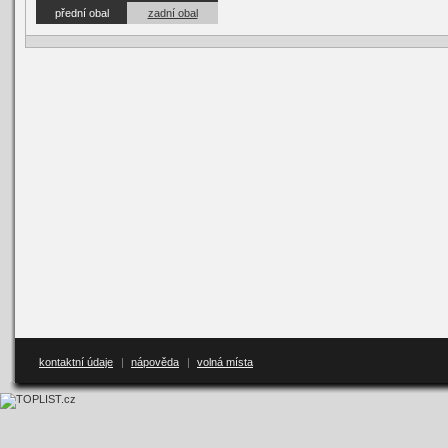
přední obal
zadní obal
kontaktní údaje
|
nápověda
|
volná místa