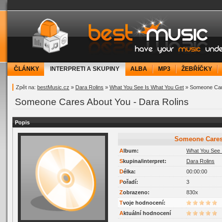
bestMusic.cz - Have your music under contr
ČLÁNKY
INTERPRETI A SKUPINY
ALBA
MP3
ŽEBŘÍČKY
Zpět na:
bestMusic.cz
»
Dara Rolins
»
What You See Is What You Get
» Someone Car
Someone Cares About You - Dara Rolins
Popis
Someone Care
Album:
What You See 
Skupina/interpret:
Dara Rolins
Délka:
00:00:00
Pořadí:
3
Zobrazeno:
830x
Tvoje hodnocení:
Aktuální hodnocení