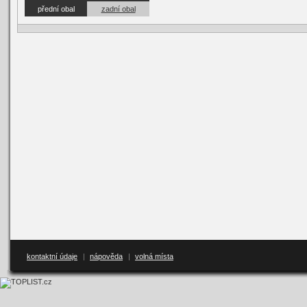
přední obal
zadní obal
kontaktní údaje
|
nápověda
|
volná místa