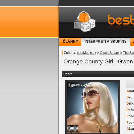
bestMusic.cz - Have 
ČLÁNKY
INTERPRETI A SKUPINY
Zpět na:
bestMusic.cz
»
Gwen Stefani
»
The Sw
Orange County Girl - Gwen 
Popis
Alb
Sku
Délk
Pořa
Zob
Tvo
Akt