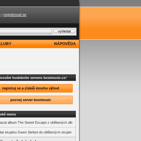
e
|
registrovat se
KLUBY
NÁPOVĚDA
a novém hudebním serveru bestmusic.cz!
registruj se a získáš mnoho výhod
poznej server bestmusic
lské menu
azat album The Sweet Escape z oblíbených alb
dat skupinu Gwen Stefani do oblíbených skupin