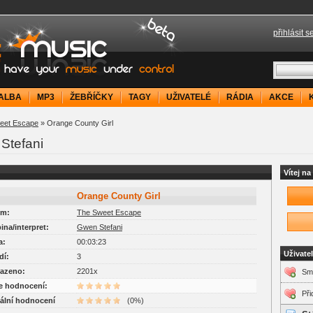
přihlásit s
your music under control
ALBA
MP3
ŽEBŘÍČKY
TAGY
UŽIVATELÉ
RÁDIA
AKCE
eet Escape
» Orange County Girl
Stefani
Vítej n
Orange County Girl
um:
The Sweet Escape
pina/interpret:
Gwen Stefani
a:
00:03:23
Uživate
dí:
3
razeno:
2201x
Sm
je hodnocení:
Při
uální hodnocení
(0%)