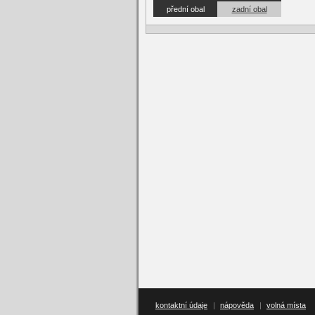
přední obal
zadní obal
kontaktní údaje
|
nápověda
|
volná místa