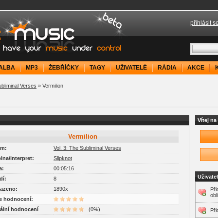
přihlásit s
your music under control
ALBA
MP3
ŽEBŘÍČKY
TAGY
UŽIVATELÉ
RÁDIA
AKCE
ubliminal Verses
» Vermilion
Vítej n
Vermilion
um:
Vol. 3: The Subliminal Verses
pina/interpret:
Slipknot
a:
00:05:16
Uživate
dí:
8
razeno:
1890x
Při
obl
je hodnocení:
uální hodnocení
(0%)
Při