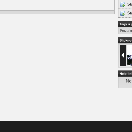
St
St
Tagy u 
Prozatí
Slipknot
Help lin
Nen