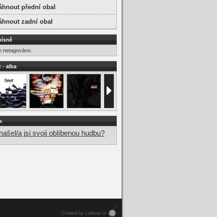
áhnout přední obal
áhnout zadní obal
písně
m netagováno.
 - alba
k
ašel/a jsi svoji oblíbenou hudbu?
Created by Lollipop.cz