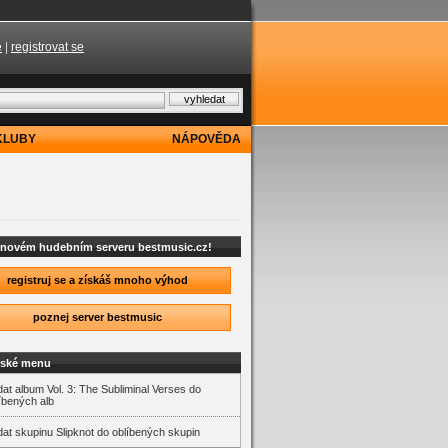
e
|
registrovat se
KLUBY
NÁPOVĚDA
a novém hudebním serveru bestmusic.cz!
registruj se a získáš mnoho výhod
poznej server bestmusic
lské menu
dat album Vol. 3: The Subliminal Verses do
íbených alb
dat skupinu Slipknot do oblíbených skupin