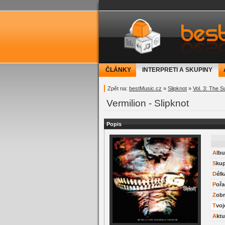
bestMusic.cz - Have 
ČLÁNKY
INTERPRETI A SKUPINY
Zpět na:
bestMusic.cz
»
Slipknot
»
Vol. 3: The S
Vermilion - Slipknot
Popis
Alb
Sku
Délk
Pořa
Zob
Tvo
Akt