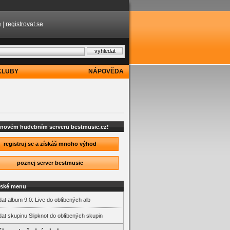
e
|
registrovat se
KLUBY
NÁPOVĚDA
a novém hudebním serveru bestmusic.cz!
registruj se a získáš mnoho výhod
poznej server bestmusic
lské menu
dat album 9.0: Live do oblíbených alb
dat skupinu Slipknot do oblíbených skupin