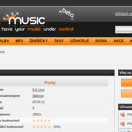
přihlásit s
your music under control
ALBA
MP3
ŽEBŘÍČKY
TAGY
UŽIVATELÉ
RÁDIA
AKCE
rity
Vítej n
Purity
um:
9.0: Live
pina/interpret:
Slipknot
a:
00:05:12
Uživate
dí:
9
razeno:
1882x
Při
je hodnocení:
Při
uální hodnocení
(0%)