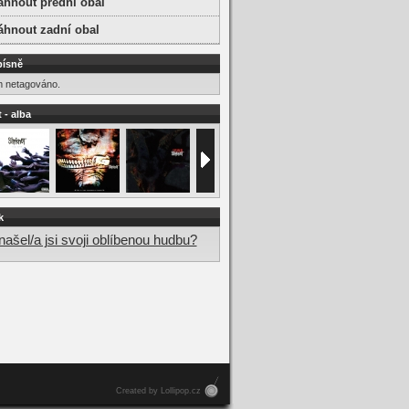
áhnout přední obal
áhnout zadní obal
písně
m netagováno.
 - alba
k
ašel/a jsi svoji oblíbenou hudbu?
Created by Lollipop.cz