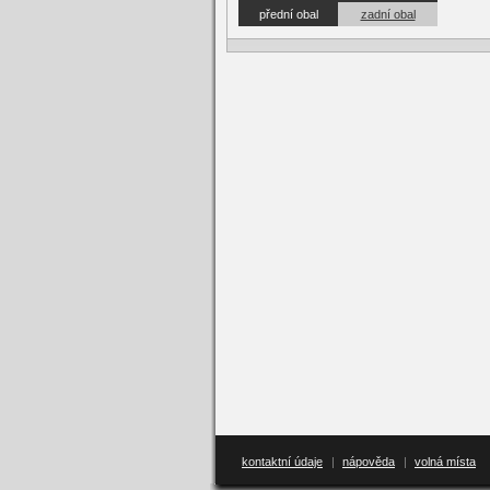
přední obal
zadní obal
kontaktní údaje
|
nápověda
|
volná místa