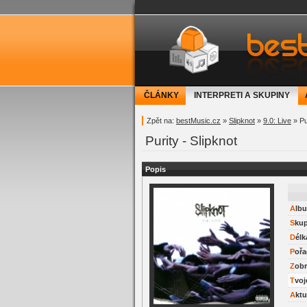
bestMusic.cz - Have 
ČLÁNKY
INTERPRETI A SKUPINY
Zpět na:
bestMusic.cz
»
Slipknot
»
9.0: Live
» Pu
Purity - Slipknot
Popis
Alb
Sku
Délk
Pořa
Zob
Tvo
Akt