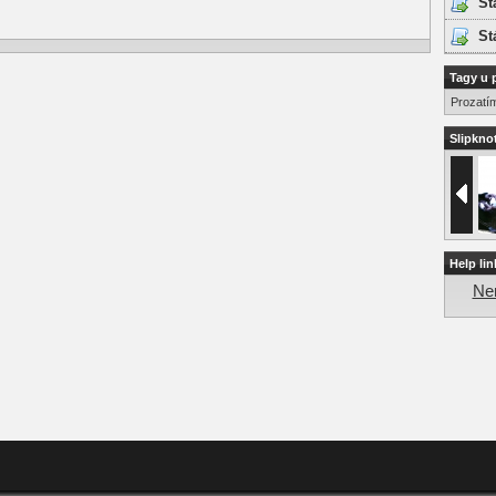
St
St
Tagy u 
Prozatí
Slipknot
Help lin
Nen