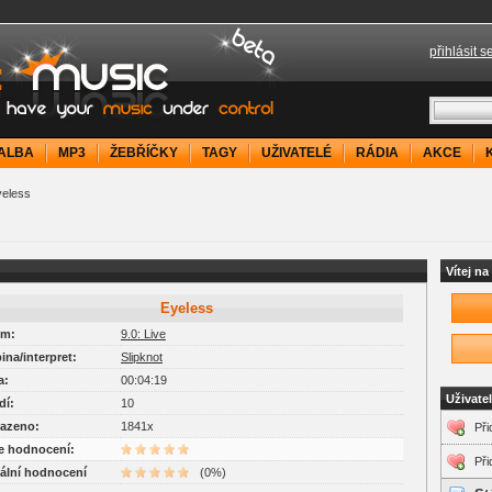
přihlásit s
your music under control
ALBA
MP3
ŽEBŘÍČKY
TAGY
UŽIVATELÉ
RÁDIA
AKCE
eless
Vítej n
Eyeless
um:
9.0: Live
pina/interpret:
Slipknot
a:
00:04:19
Uživate
dí:
10
razeno:
1841x
Při
je hodnocení:
Při
uální hodnocení
(0%)