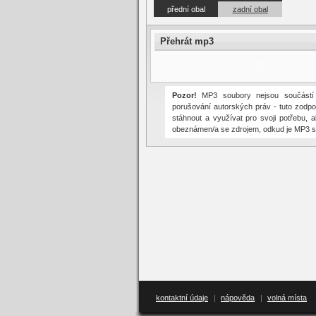
přední obal
zadní obal
Přehrát mp3
Pozor!
MP3 soubory nejsou součástí s
porušování autorských práv - tuto zodpo
stáhnout a využívat pro svoji potřebu, 
obeznámen/a se zdrojem, odkud je MP3 s
kontaktní údaje
|
nápověda
|
volná místa