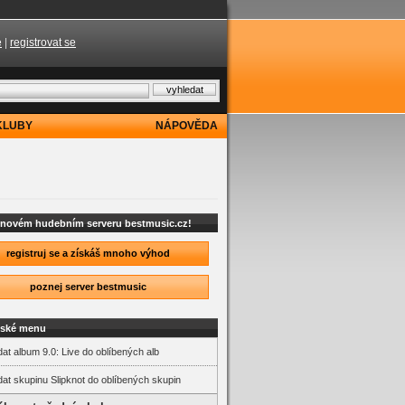
e
|
registrovat se
KLUBY
NÁPOVĚDA
a novém hudebním serveru bestmusic.cz!
registruj se a získáš mnoho výhod
poznej server bestmusic
lské menu
dat album 9.0: Live do oblíbených alb
dat skupinu Slipknot do oblíbených skupin