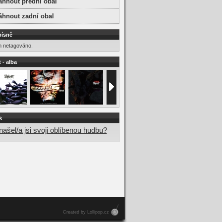
áhnout přední obal
áhnout zadní obal
písně
m netagováno.
 - alba
k
ašel/a jsi svoji oblíbenou hudbu?
Created by Lollipop.cz