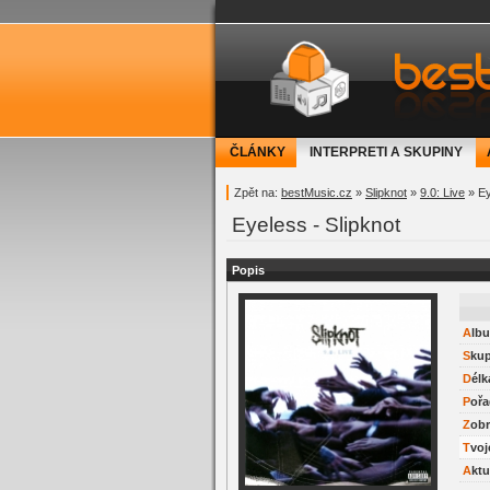
bestMusic.cz - Have 
ČLÁNKY
INTERPRETI A SKUPINY
Zpět na:
bestMusic.cz
»
Slipknot
»
9.0: Live
» Ey
Eyeless - Slipknot
Popis
Alb
Sku
Délk
Pořa
Zob
Tvo
Akt