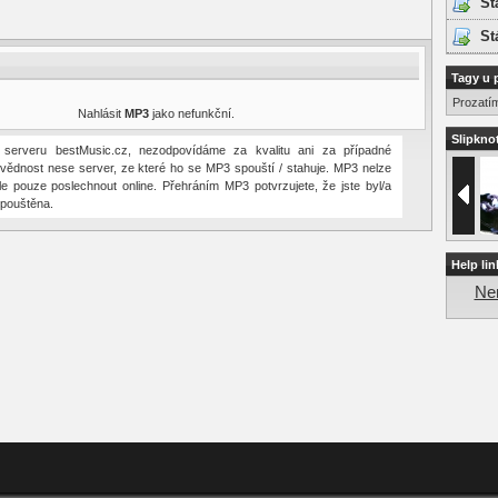
St
St
Tagy u 
Prozatí
Nahlásit
MP3
jako nefunkční.
Slipknot
erveru bestMusic.cz, nezodpovídáme za kvalitu ani za případné
vědnost nese server, ze které ho se MP3 spouští / stahuje. MP3 nelze
ale pouze poslechnout online. Přehráním MP3 potvrzujete, že jste byl/a
pouštěna.
Help lin
Nen