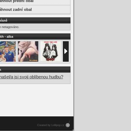
áhnout přední obal
áhnout zadní obal
písně
m netagováno.
th - alba
k
ašel/a jsi svoji oblíbenou hudbu?
Created by Lollipop.cz