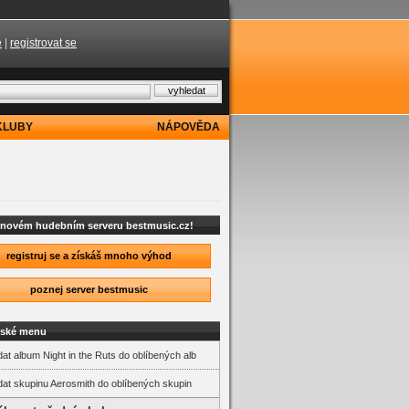
e
|
registrovat se
KLUBY
NÁPOVĚDA
a novém hudebním serveru bestmusic.cz!
registruj se a získáš mnoho výhod
poznej server bestmusic
lské menu
dat album Night in the Ruts do oblíbených alb
dat skupinu Aerosmith do oblíbených skupin