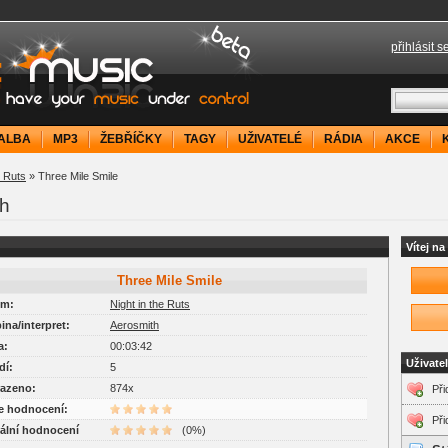
přihlásit s
your music under control
ALBA
MP3
ŽEBŘÍČKY
TAGY
UŽIVATELÉ
RÁDIA
AKCE
e Ruts
» Three Mile Smile
th
Vítej n
Three Mile Smile
um:
Night in the Ruts
pina/interpret:
Aerosmith
a:
00:03:42
Uživate
dí:
5
razeno:
874x
Při
je hodnocení:
Při
uální hodnocení
(0%)