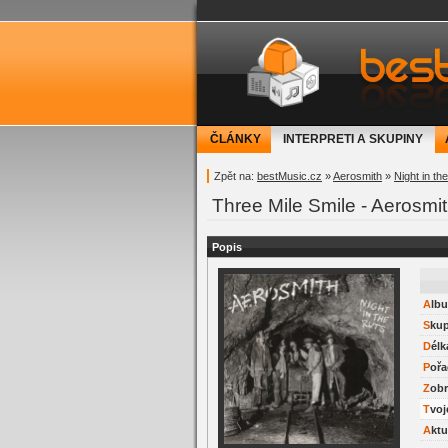
bestMusic.cz - Have 
ČLÁNKY
INTERPRETI A SKUPINY
Zpět na:
bestMusic.cz
»
Aerosmith
»
Night in th
Three Mile Smile - Aerosmi
Popis
Alb
Sku
Délk
Pořa
Zob
Tvo
Akt