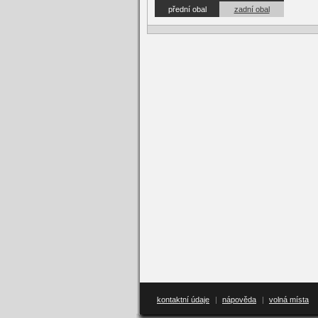
přední obal
zadní obal
kontaktní údaje
|
nápověda
|
volná místa