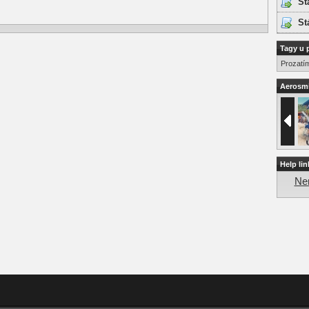
St
St
Tagy u 
Prozatí
Aerosmi
Help lin
Nen