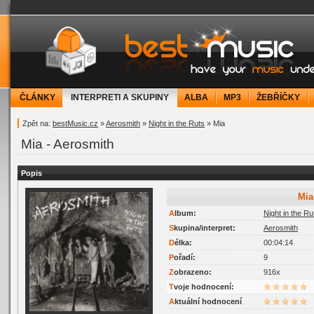
bestMusic.cz - Have your music under contr
ČLÁNKY
INTERPRETI A SKUPINY
ALBA
MP3
ŽEBŘÍČKY
Zpět na:
bestMusic.cz
»
Aerosmith
»
Night in the Ruts
» Mia
Mia - Aerosmith
Popis
Mia
Album:
Night in the Ru
Skupina/interpret:
Aerosmith
Délka:
00:04:14
Pořadí:
9
Zobrazeno:
916x
Tvoje hodnocení:
Aktuální hodnocení