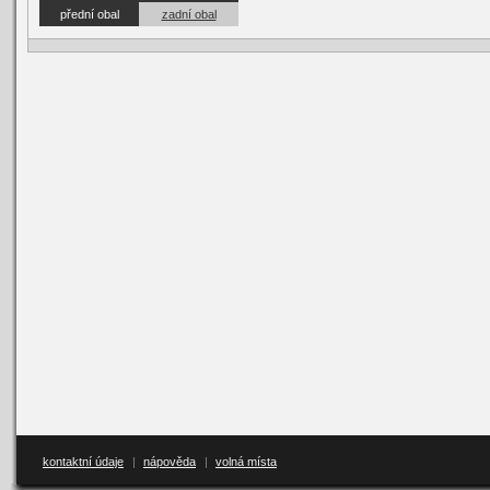
přední obal
zadní obal
kontaktní údaje
|
nápověda
|
volná místa