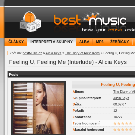
bestMusic.cz - Have your music under contr
ČLÁNKY
INTERPRETI A SKUPINY
ALBA
MP3
ŽEBŘÍČKY
Zpět na:
bestMusic.cz
»
Alicia Keys
»
The Diary of Alicia Keys
» Feeling U, Feeling Me 
Feeling U, Feeling Me (Interlude) - Alicia Keys
Popis
Feeling U, Feelin
Album:
The Diary of Al
Skupina/interpret:
Alicia Keys
Délka:
00:02:07
Pořadí:
12
Zobrazeno:
1027x
Tvoje hodnocení:
Aktuální hodnocení