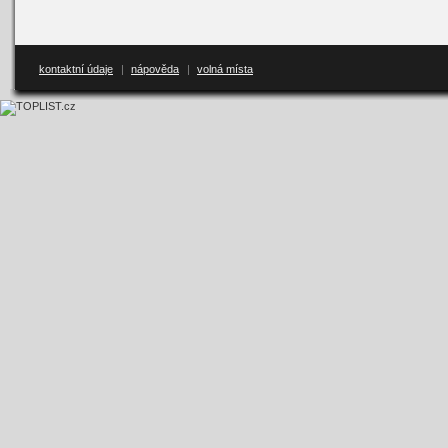
kontaktní údaje
|
nápověda
|
volná místa