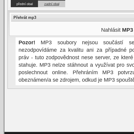
přední obal
zadní obal
Přehrát mp3
Nahlásit
MP3
Pozor!
MP3 soubory nejsou součástí serv
nezodpovídáme za kvalitu ani za případné po
práv - tuto zodpovědnost nese server, ze kter
stahuje. MP3 nelze stáhnout a využívat pro svo
poslechnout online. Přehráním MP3 potvrzu
obeznámen/a se zdrojem, odkud je MP3 spoušt