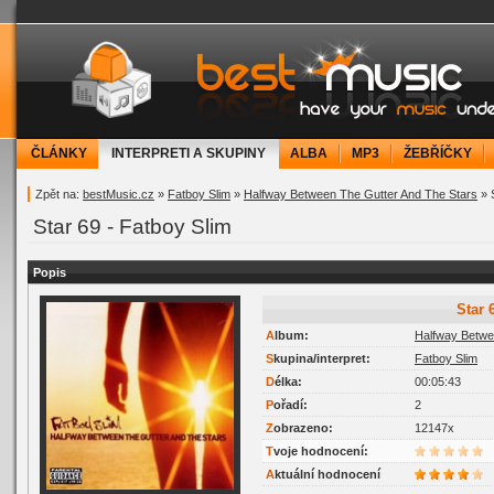
bestMusic.cz - Have your music under contr
ČLÁNKY
INTERPRETI A SKUPINY
ALBA
MP3
ŽEBŘÍČKY
Zpět na:
bestMusic.cz
»
Fatboy Slim
»
Halfway Between The Gutter And The Stars
» 
Star 69 - Fatboy Slim
Popis
Star 
Album:
Halfway Betwe
Skupina/interpret:
Fatboy Slim
Délka:
00:05:43
Pořadí:
2
Zobrazeno:
12147x
Tvoje hodnocení:
Aktuální hodnocení