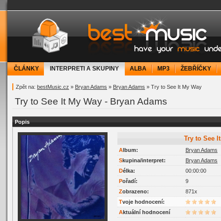
bestMusic.cz - Have your music under contr
ČLÁNKY
INTERPRETI A SKUPINY
ALBA
MP3
ŽEBŘÍČKY
Zpět na:
bestMusic.cz
»
Bryan Adams
»
Bryan Adams
» Try to See It My Way
Try to See It My Way - Bryan Adams
Popis
Try to See 
Album:
Bryan Adams
Skupina/interpret:
Bryan Adams
Délka:
00:00:00
Pořadí:
9
Zobrazeno:
871x
Tvoje hodnocení:
Aktuální hodnocení