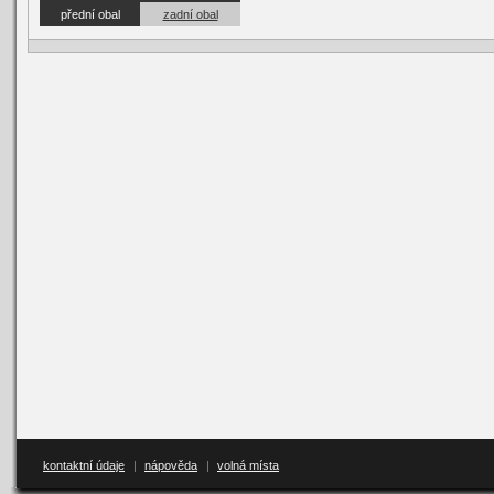
přední obal
zadní obal
kontaktní údaje
|
nápověda
|
volná místa